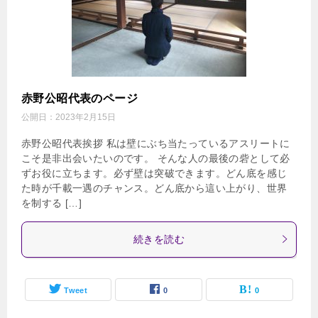
赤野公昭代表のページ
公開日：
2023年2月15日
赤野公昭代表挨拶 私は壁にぶち当たっているアスリートに
こそ是非出会いたいのです。 そんな人の最後の砦として必
ずお役に立ちます。必ず壁は突破できます。どん底を感じ
た時が千載一遇のチャンス。どん底から這い上がり、世界
を制する […]
続きを読む
Tweet
0
0