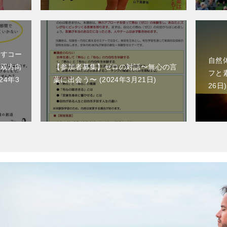
出すコー
自然
ら双方向
【参加者募集】ゼロの対話〜無心の言
フと
024年3
葉に出会う〜
2024年3月21日
26日