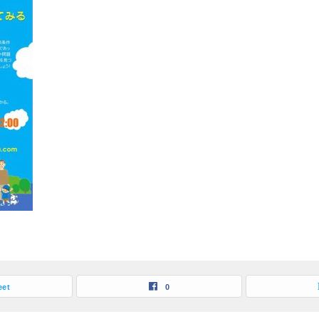
eet
0