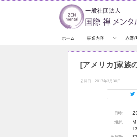
ホーム
事業内容
赤野
[アメリカ]家
公開日：
2017年3月30日
2
日時:
M
場所:
1
$
参加費: