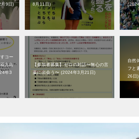
2月9日
8月11日
202
出すコー
自然
ら双方向
【参加者募集】ゼロの対話〜無心の言
フと
024年3
葉に出会う〜
2024年3月21日
26日