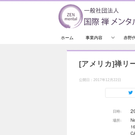
ホーム
事業内容
赤野
[アメリカ]禅
公開日：
2017年12月22日
2
日時:
N
場所:
1
C