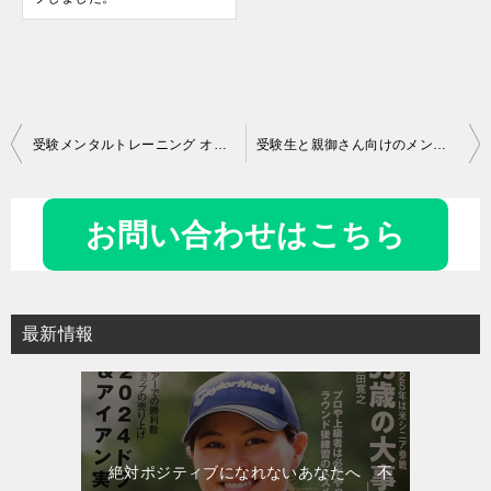
投
受験メンタルトレーニング オンライン講座開講のお知らせ
受験生と親御さん向けのメンタルトレーニングの動画アップしました(2)
稿
ナ
お問い合わせはこちら
ビ
ゲ
ー
最新情報
シ
ョ
ン
絶対ポジティブになれないあなたへ 不