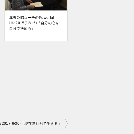
赤野公昭コーチのPowerful
Life2015(12/15)『自分の心を
自分で決める』
ife2017(6/30)「現在進行形で生きる」