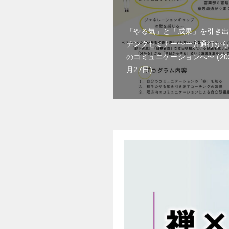
「やる気」と「成果」を引き
チングセミナー〜一方通行か
のコミュニケーションへ〜
2
月27日