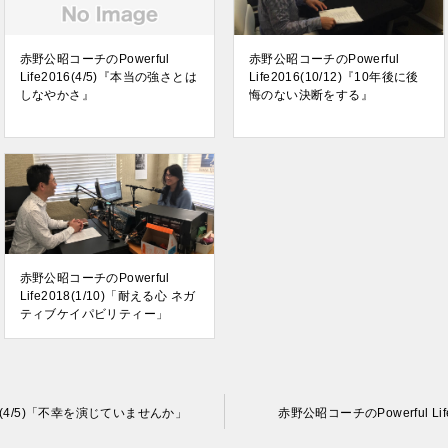
赤野公昭コーチのPowerful
赤野公昭コーチのPowerful
Life2016(4/5)『本当の強さとは
Life2016(10/12)『10年後に後
しなやかさ』
悔のない決断をする』
赤野公昭コーチのPowerful
Life2018(1/10)「耐える心 ネガ
ティブケイパビリティー」
017(4/5)「不幸を演じていませんか」
赤野公昭コーチのPowerful L