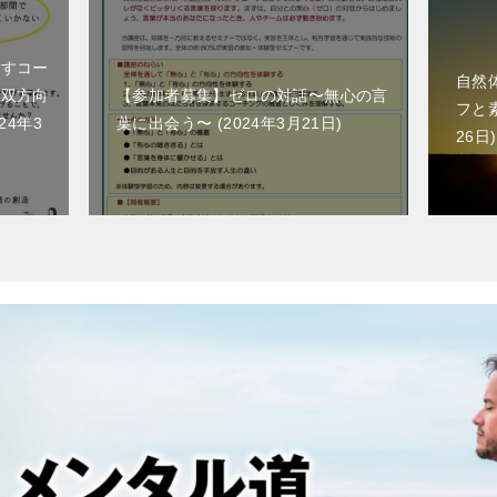
出すコー
自然
ら双方向
【参加者募集】ゼロの対話〜無心の言
フと
024年3
葉に出会う〜
2024年3月21日
26日