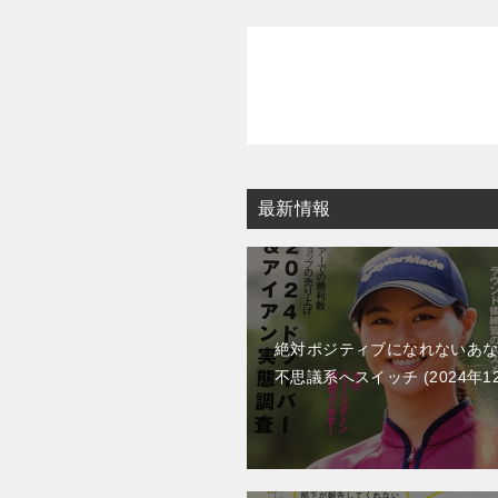
ナ
ビ
ゲ
ー
シ
ョ
最新情報
ン
絶対ポジティブになれないあ
不思議系へスイッチ
2024年1