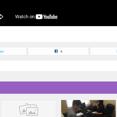
eet
0