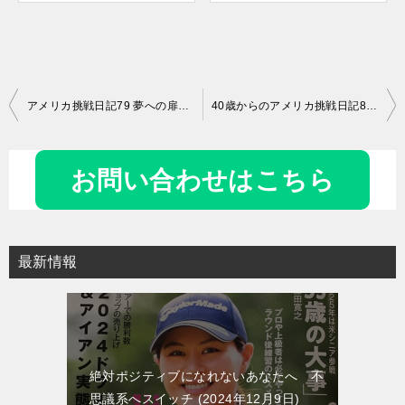
投
アメリカ挑戦日記79 夢への扉その2 今この瞬間に扉が開く
40歳からのアメリカ挑戦日記81 元気に帰ってくるのが仕事です
稿
ナ
お問い合わせはこちら
ビ
ゲ
ー
最新情報
シ
ョ
ン
絶対ポジティブになれないあなたへ 不
思議系へスイッチ
2024年12月9日