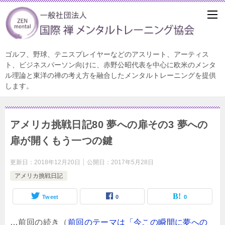
ゴルフ、野球、テニスプレイヤーなどのアスリート、アーティス
ト、ビジネスパーソン向けに、赤野公昭代表を中心に欧米のメンタ
ル理論と東洋の禅の考え方を融合したメンタルトレーニングを提供
します。
アメリカ挑戦日記80 夢への扉その3 夢への
扉が開くもう一つの鍵
更新日：
2018年12月20日
公開日：
2017年5月28日
アメリカ挑戦日記
Tweet
0
0
…前回の続き（
前回のテーマは「今この瞬間に夢への