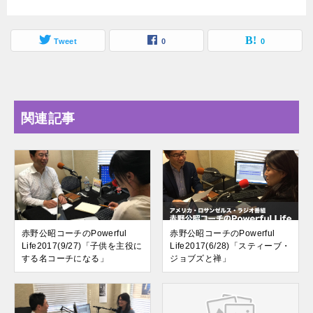
Tweet
0
0
関連記事
赤野公昭コーチのPowerful
赤野公昭コーチのPowerful
Life2017(9/27)「子供を主役に
Life2017(6/28)「スティーブ・
する名コーチになる」
ジョブズと禅」