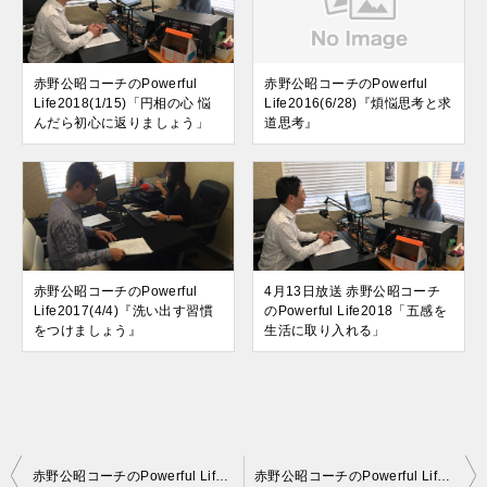
赤野公昭コーチのPowerful
赤野公昭コーチのPowerful
Life2018(1/15)「円相の心 悩
Life2016(6/28)『煩悩思考と求
んだら初心に返りましょう」
道思考』
赤野公昭コーチのPowerful
4月13日放送 赤野公昭コーチ
Life2017(4/4)『洗い出す習慣
のPowerful Life2018「五感を
をつけましょう』
生活に取り入れる」
投
赤野公昭コーチのPowerful Life2016(1/12)『ネガティブでいい』
赤野公昭コーチのPowerful Life2016(3/30)『幸せとは気づくこと』