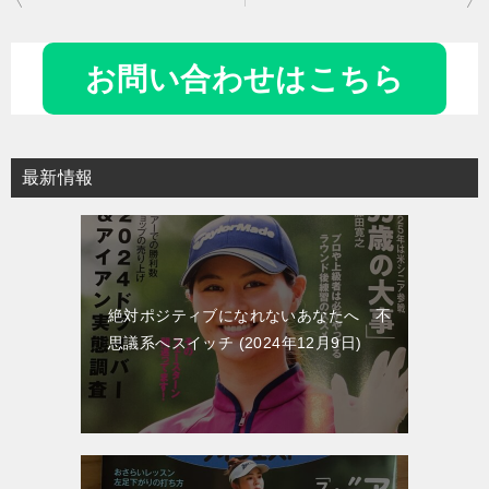
稿
ナ
お問い合わせはこちら
ビ
ゲ
ー
最新情報
シ
ョ
ン
絶対ポジティブになれないあなたへ 不
思議系へスイッチ
2024年12月9日