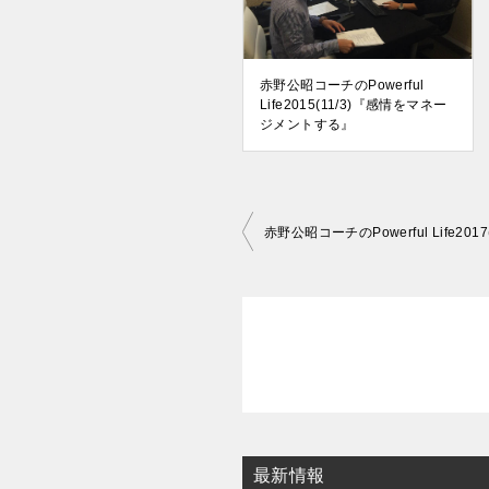
赤野公昭コーチのPowerful
Life2015(11/3)『感情をマネー
ジメントする』
投
赤野公昭コーチのPowerful Life20
稿
ナ
ビ
ゲ
ー
シ
ョ
最新情報