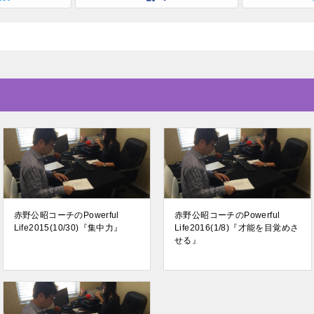
赤野公昭コーチのPowerful
赤野公昭コーチのPowerful
Life2015(10/30)『集中力』
Life2016(1/8)『才能を目覚めさ
せる』