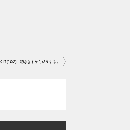
fe2017(10/2)「聴ききるから成長する」