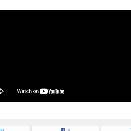
eet
0