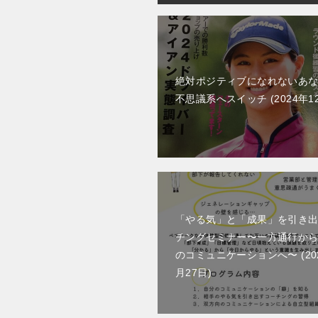
ン
絶対ポジティブになれないあ
不思議系へスイッチ
2024年1
「やる気」と「成果」を引き
チングセミナー〜一方通行か
のコミュニケーションへ〜
2
月27日