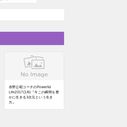
赤野公昭コーチのPowerful
Life2017(1/6)『今この瞬間を豊
かに生きる3次元という生き
方』