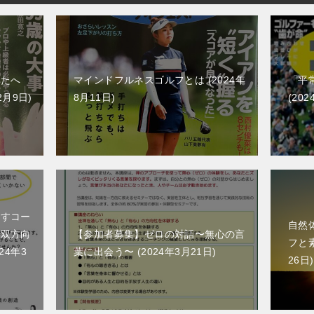
なたへ
マインドフルネスゴルフとは
2024年
「平
2月9日
8月11日
202
出すコー
自然
ら双方向
【参加者募集】ゼロの対話〜無心の言
フと
024年3
葉に出会う〜
2024年3月21日
26日