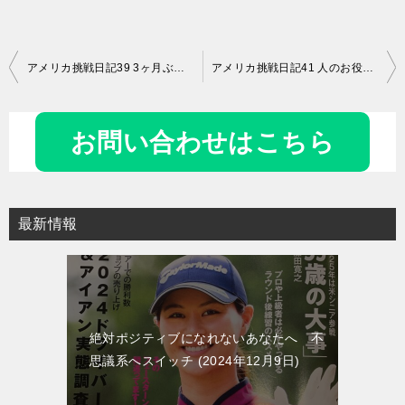
投
アメリカ挑戦日記39 3ヶ月ぶりのアメリカへ
アメリカ挑戦日記41 人のお役に立てる道
稿
ナ
お問い合わせはこちら
ビ
ゲ
ー
最新情報
シ
ョ
ン
絶対ポジティブになれないあなたへ 不
思議系へスイッチ
2024年12月9日