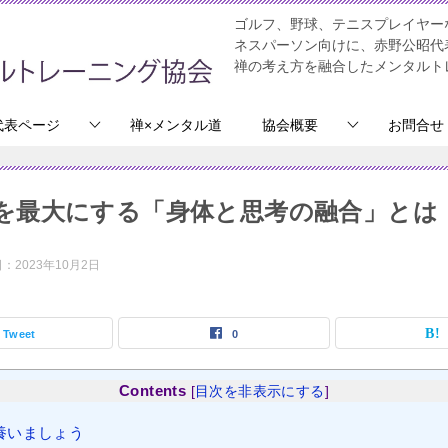
ゴルフ、野球、テニスプレイヤー
ネスパーソン向けに、赤野公昭代
禅の考え方を融合したメンタルト
代表ページ
禅×メンタル道
協会概要
お問合せ
を最大にする「身体と思考の融合」とは
日：
2023年10月2日
Tweet
0
Contents
[
目次を非表示にする
]
養いましょう