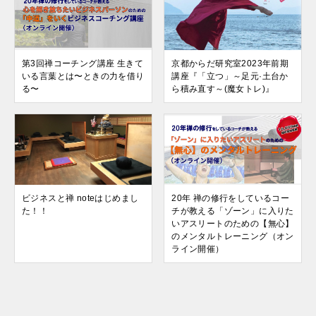
第3回禅コーチング講座 生きて
京都からだ研究室2023年前期
いる言葉とは〜ときの力を借り
講座『「立つ」～足元·土台か
る〜
ら積み直す～(魔女トレ)』
ビジネスと禅 noteはじめまし
20年 禅の修行をしているコー
た！！
チが教える「ゾーン」に入りた
いアスリートのための【無心】
のメンタルトレーニング（オン
ライン開催）