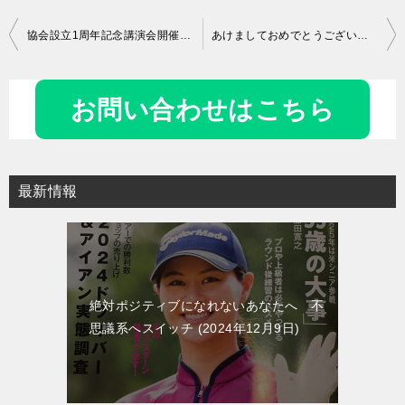
投
協会設立1周年記念講演会開催報告
あけましておめでとうございます
稿
ナ
お問い合わせはこちら
ビ
ゲ
ー
最新情報
シ
ョ
ン
絶対ポジティブになれないあなたへ 不
思議系へスイッチ
2024年12月9日