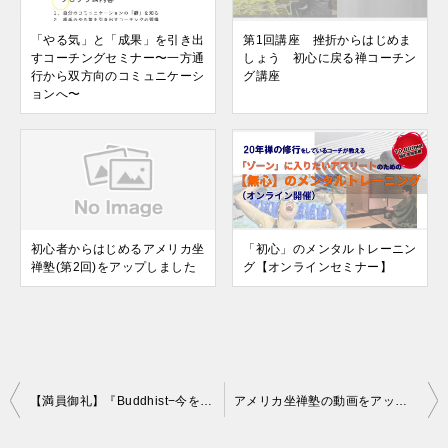
「やる気」と「成果」を引き出
第1回講座 挫折からはじめま
すコーチングセミナー〜一方通
しょう 初心に戻る禅コーチン
行から双方向のコミュニケーシ
グ講座
ョンへ〜
初心者からはじめるアメリカ坐
「初心」のメンタルトレーニン
禅塾(第2回)をアップしました
グ【オンラインセミナー】
投
【満員御礼】『Buddhist−今を生きようとする人たち−』上映会無事終了いたしました
アメリカ坐禅塾の動画をアップしました
稿