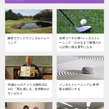
練習ラウンドでメンタルトレー
赤野コーチの禅×メンタルトレ
ニング
ーニング「わがままで傲慢だか
ら記憶に残る選手になる」
40歳からのアメリカ挑戦日記
メンタルトレーニングと禅 呼
142 「間を感じる」坐禅塾inロ
吸を師匠にする
サンゼルス