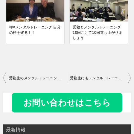
禅×メンタルトレーニング 自分
受験とメンタルトレーニング
の枠を破る！！
10回こけて10回立ち上がりま
しょう
投
受験生のメンタルトレーニング 親子でチーム受験！！
受験生にもメンタルトレーニング!!
稿
ナ
お問い合わせはこちら
ビ
ゲ
ー
最新情報