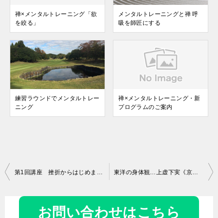
禅×メンタルトレーニング「欲
メンタルトレーニングと禅 呼
を絞る」
吸を師匠にする
練習ラウンドでメンタルトレー
禅×メンタルトレーニング・新
ニング
プログラムのご案内
投
第1回講座 挫折からはじめましょう 初心に戻る禅コーチング講座
東洋の身体観…上虚下実《京都からだ研究室》松田恵美子さんからの講座紹介
稿
ナ
お問い合わせはこちら
ビ