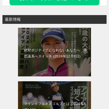
ゲ
ー
最新情報
シ
ョ
ン
絶対ポジティブになれないあなたへ 不
思議系へスイッチ
2024年12月9日
マインドフルネスゴルフとは
2024年8