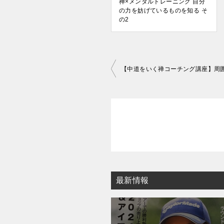
禅×メンタルトレーニング 自分
の力を妨げているものを知る そ
の2
投
稿
ナ
ビ
ゲ
ー
シ
ョ
最新情報
ン