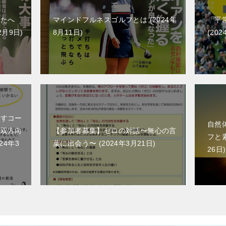
なたへ
マインドフルネスゴルフとは
2024年
「平
2月9日
8月11日
202
出すコー
自然
ら双方向
【参加者募集】ゼロの対話〜無心の言
フと
024年3
葉に出会う〜
2024年3月21日
26日