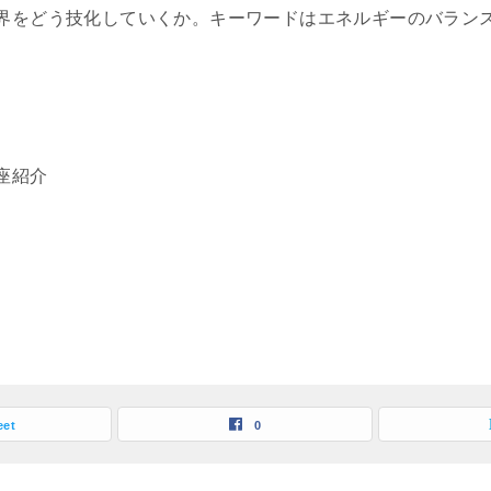
界をどう技化していくか。キーワードはエネルギーのバラン
。
座紹介
eet
0