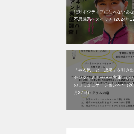
絶対ポジティブになれないあ
不思議系へスイッチ
2024年1
「やる気」と「成果」を引き
チングセミナー〜一方通行か
のコミュニケーションへ〜
2
月27日