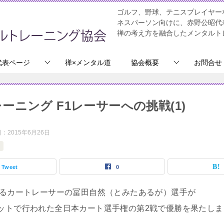
ゴルフ、野球、テニスプレイヤー
ネスパーソン向けに、赤野公昭代
禅の考え方を融合したメンタルト
代表ページ
禅×メンタル道
協会概要
お問合せ
ーニング F1レーサーへの挑戦(1)
日：
2015年6月26日
Tweet
0
いるカートレーサーの冨田自然（とみたあるが）選手が
ットで行われた全日本カート選手権の第2戦で優勝を果たしま