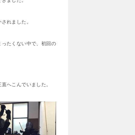
できました。
かされました。
まったくない中で、初回の
正直へこんでいました。