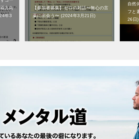
自然
ら双方向
【参加者募集】ゼロの対話〜無心の言
フと
024年3
葉に出会う〜
2024年3月21日
26日