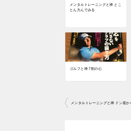
メンタルトレーニングと禅 とこ
とん力んでみる
ゴルフと禅 7割の心
投
メンタルトレーニングと禅 ドン底か
稿
ナ
ビ