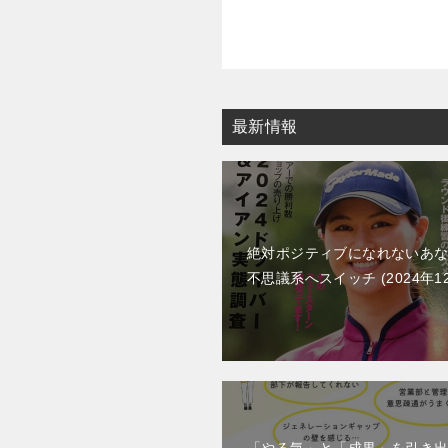
ゲ
ー
シ
ョ
最新情報
ン
絶対ポジティブになれないあ
不思議系へスイッチ
2024年1
「やる気」と「成果」を引き