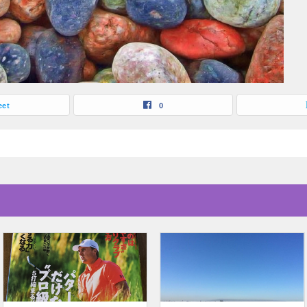
eet
0