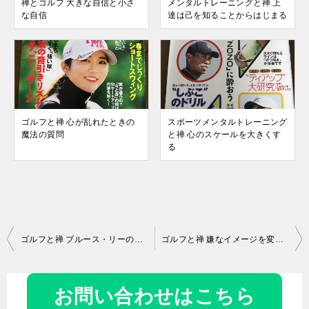
禅とゴルフ 大きな自信と小さ
メンタルトレーニングと禅 上
な自信
達は己を知ることからはじまる
ゴルフと禅 心が乱れたときの
スポーツメンタルトレーニング
魔法の質問
と禅 心のスケールを大きくす
る
投
ゴルフと禅 ブルース・リーの教え
ゴルフと禅 嫌なイメージを変える方法
稿
ナ
お問い合わせはこちら
ビ