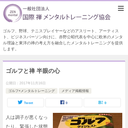
ゴルフ、野球、テニスプレイヤーなどのアスリート、アーティス
ト、ビジネスパーソン向けに、赤野公昭代表を中心に欧米のメンタ
ル理論と東洋の禅の考え方を融合したメンタルトレーニングを提供
します。
ゴルフと禅 半眼の心
公開日：
2017年11月16日
ゴルフ×メンタルトレーニング
メディア掲載情報
Tweet
0
0
人は調子が悪くなっ
たり、緊張した状態