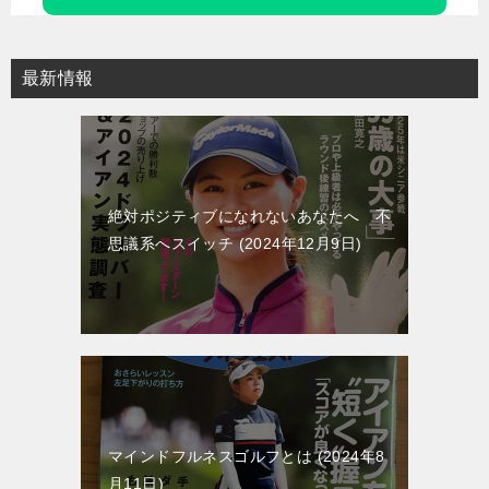
ゲ
ー
最新情報
シ
ョ
ン
絶対ポジティブになれないあなたへ 不
思議系へスイッチ
2024年12月9日
マインドフルネスゴルフとは
2024年8
月11日