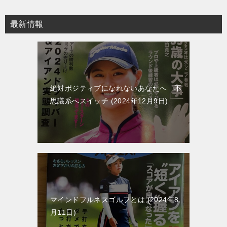
ー
最新情報
シ
ョ
ン
絶対ポジティブになれないあなたへ 不
思議系へスイッチ
2024年12月9日
マインドフルネスゴルフとは
2024年8
月11日