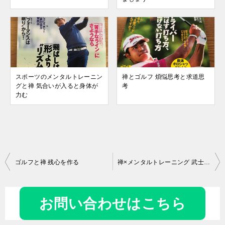
スポーツのメンタルトレーニン
禅とゴルフ 煩悩思考と求道思
グと禅 気合いが入ると身体が
考
力む
投
ゴルフと禅 残心を作る
禅×メンタルトレーニング 武士道と侍ジャパン
稿
ナ
お問い合わせはこちら
ビ
ゲ